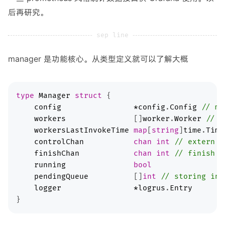
后再研究。
manager 是功能核心。从类型定义就可以了解大概
type
Manager
struct
config
*
config
.
Config
// ma
workers
               []
worker
.
Worker
// s
workersLastInvokeTime
map
[
string
]
time
.
Time
controlChan
chan
int
// extern c
finishChan
chan
int
// finish s
running
bool
pendingQueue
          []
int
// storing ind
logger
*
logrus
.
Entry