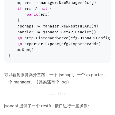
m
, 
err
:=
manager
.
NewManager
(
&
cfg
if
err
!=
nil
panic
(
err
jsonapi
:=
manager
.
NewRestfulAPI
(
m
handler
:=
jsonapi
.
GetAPIHandler
go
http
.
ListenAndServe
(
cfg
.
JsonAPIConfig
.
A
go
exporter
.
Expose
(
cfg
.
ExporterAddr
m
.
Run
可以看到服务兵分三路：一个 jsonapi，一个 exporter，
一个 manager。（其实还有个 log）
jsonapi 提供了一个 restful 接口进行一些操作：