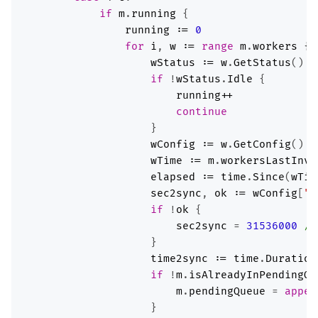
if
m
.
running
running
:=
0
for
i
, 
w
:=
range
m
.
workers
wStatus
:=
w
.
GetStatus
if
 !
wStatus
.
Idle
running
++
continue
wConfig
:=
w
.
GetConfig
wTime
:=
m
.
workersLastInvo
elapsed
:=
time
.
Since
(
wTim
sec2sync
, 
ok
:=
wConfig
[
"i
if
 !
ok
sec2sync
 = 
31536000
//
time2sync
:=
time
.
Duration
if
 !
m
.
isAlreadyInPendingQu
m
.
pendingQueue
 = 
appen