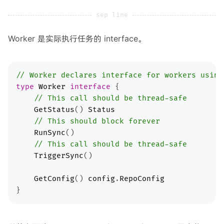
Worker 是实际执行任务的 interface。
// Worker declares interface for workers using
type
Worker
interface
// This call should be thread-safe
GetStatus
() 
Status
// This should block forever
RunSync
// This call should be thread-safe
TriggerSync
GetConfig
() 
config
.
RepoConfig