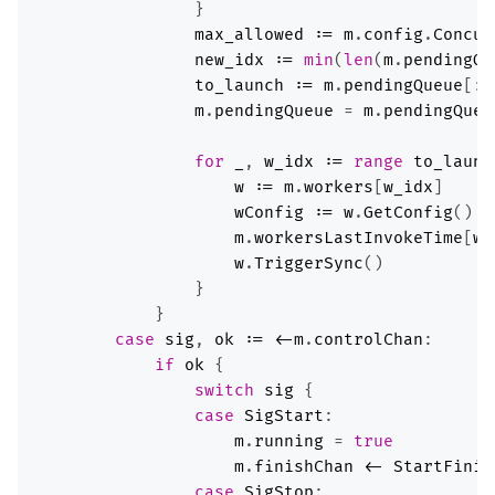
max_allowed
:=
m
.
config
.
Concur
new_idx
:=
min
(
len
(
m
.
pendingQu
to_launch
:=
m
.
pendingQueue
[:
n
m
.
pendingQueue
 = 
m
.
pendingQueu
for
_
, 
w_idx
:=
range
to_launc
w
:=
m
.
workers
[
w_idx
wConfig
:=
w
.
GetConfig
m
.
workersLastInvokeTime
[
wC
w
.
TriggerSync
case
sig
, 
ok
:=
<-
m
.
controlChan
if
ok
switch
sig
case
SigStart
m
.
running
 = 
true
m
.
finishChan
<-
StartFinis
case
SigStop