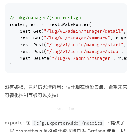
// pkg/manager/json_rest.go
router
, 
err
:=
rest
.
MakeRouter
rest
.
Get
(
"/lug/v1/admin/manager/detail"
, 
r
rest
.
Get
(
"/lug/v1/manager/summary"
, 
r
.
getM
rest
.
Post
(
"/lug/v1/admin/manager/start"
, 
r
rest
.
Post
(
"/lug/v1/admin/manager/stop"
, 
r
.
rest
.
Delete
(
"/lug/v1/admin/manager"
, 
r
.
exi
没有鉴权，只能防火墙内用；估计现在也没实装。希望未来
可视化控制面板可以支持！
exporter 在
下提供了
{cfg.ExporterAddr}/metrics
一些 prometheus 风格统计数据接口供 Grafana 使用。以